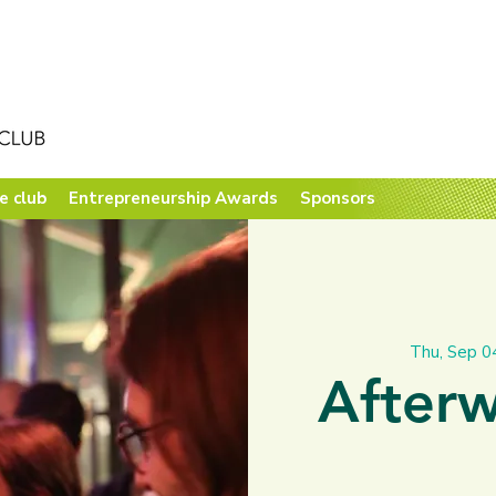
e club
Entrepreneurship Awards
Sponsors
Thu, Sep 0
Afterw