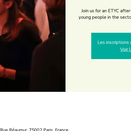
Join us for an ETYC afte
young people in the secto
Les inscription
Voir 
7 Rue Réaumur, 75002 Paris, France