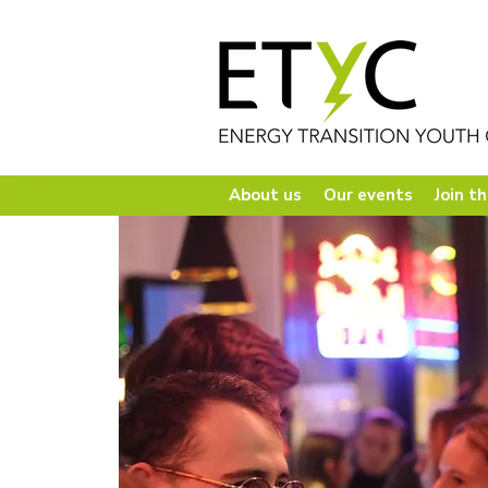
About us
Our events
Join th