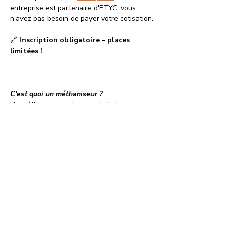
entreprise est partenaire d'ETYC, vous 
n'avez pas besoin de payer votre cotisation.
🔗 
Inscription obligatoire – places 
limitées !
C'est quoi un méthaniseur ? 
Un méthaniseur est une installation qui 
transforme les déchets organiques 
(effluents d’élevage, résidus agricoles, 
biodéchets…) en biogaz grâce à la 
fermentation naturelle de la matière. Ce 
biogaz peut ensuite être utilisé pour 
produire de la chaleur, de l’électricité, ou 
être injecté dans le réseau de gaz naturel. 
C’est une technologie clé de la transition 
énergétique, car elle valorise les déchets, 
soutient l’agriculture locale et contribue à 
la réduction des émissions de CO₂.