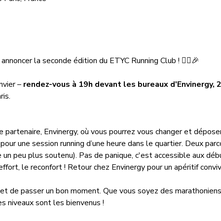
nnoncer la seconde édition du ETYC Running Club ! 🏃‍♀🎉  
nvier – 
rendez-vous à 19h devant les bureaux d'Envinergy,
2
is.
e partenaire, Envinergy, où vous pourrez vous changer et déposer 
pour une session running d’une heure dans le quartier. Deux par
 un peu plus soutenu). Pas de panique, c'est accessible aux déb
fort, le reconfort ! Retour chez Envinergy pour un apéritif conviv
 et de passer un bon moment. Que vous soyez des marathoniens 
es niveaux sont les bienvenus !