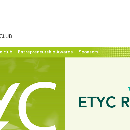
e club
Entrepreneurship Awards
Sponsors
T
ETYC R