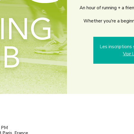
An hour of running + a frie
Whether you're a beginne
Les inscription
Voir 
0 PM
 Paris, France