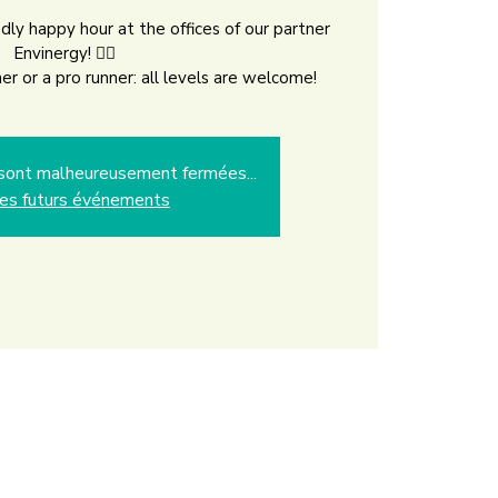
ndly happy hour at the offices of our partner
Envinergy! 🏃‍♀️
r or a pro runner: all levels are welcome!
s sont malheureusement fermées...
les futurs événements