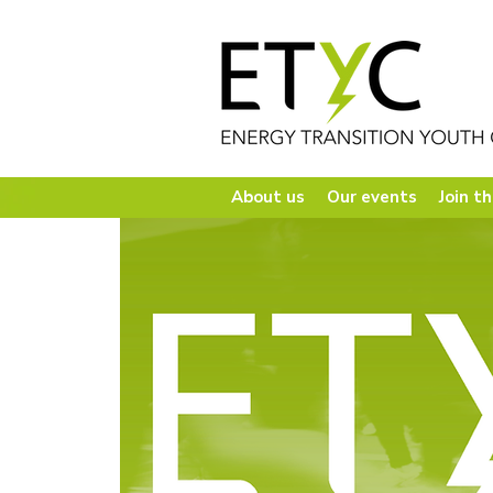
About us
Our events
Join th