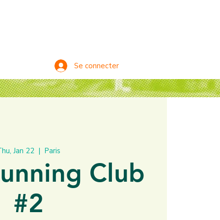
Se connecter
hu, Jan 22
  |  
Paris
unning Club
#2