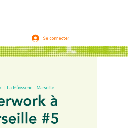
Se connecter
n
  |  
La Mûrisserie - Marseille
erwork à
seille #5