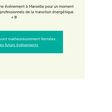
ième événement à Marseille pour un moment
 professionnels de la transition énergétique.
⚡🥂
s sont malheureusement fermées...
les futurs événements