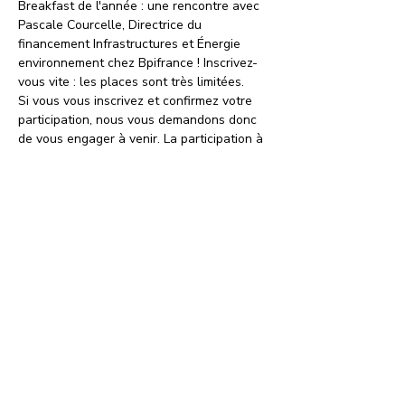
Breakfast de l'année : une rencontre avec 
Pascale Courcelle, Directrice du 
financement Infrastructures et Énergie 
environnement chez Bpifrance ! Inscrivez-
vous vite : les places sont très limitées.
Si vous vous inscrivez et confirmez votre 
participation, nous vous demandons donc 
de vous engager à venir. La participation à 
cet événement inclut une formule petit 
déjeuner avec boisson chaude et 
viennoiserie.
Partager cet événement
ETYC
- Energy Transition Youth Club
contact@etyc.club