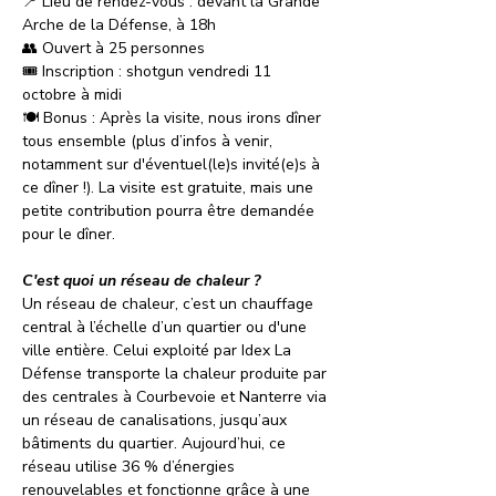
📍 Lieu de rendez-vous : devant la Grande 
Arche de la Défense, à 18h
👥 Ouvert à 25 personnes
🎟 Inscription : shotgun vendredi 11 
octobre à midi 
🍽 Bonus : Après la visite, nous irons dîner 
tous ensemble (plus d’infos à venir, 
notamment sur d'éventuel(le)s invité(e)s à 
ce dîner !). La visite est gratuite, mais une 
petite contribution pourra être demandée 
pour le dîner.
C'est quoi un réseau de chaleur ? 
Un réseau de chaleur, c’est un chauffage 
central à l’échelle d’un quartier ou d'une 
ville entière. Celui exploité par Idex La 
Défense transporte la chaleur produite par 
des centrales à Courbevoie et Nanterre via 
un réseau de canalisations, jusqu’aux 
bâtiments du quartier. Aujourd’hui, ce 
réseau utilise 36 % d’énergies 
renouvelables et fonctionne grâce à une 